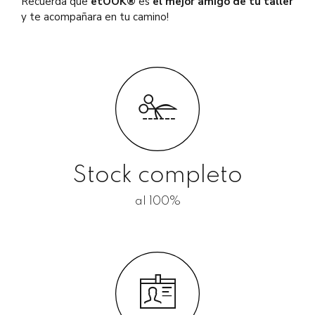
Recuerda que
etOOK®
es
el mejor amigo de tu taller
y te acompañara en tu camino!
Stock completo
al 100%