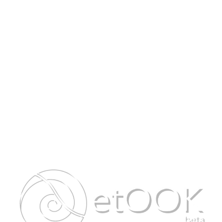
Llámanos!
222.148.71.49
Contáctanos!
etook@iikno.com