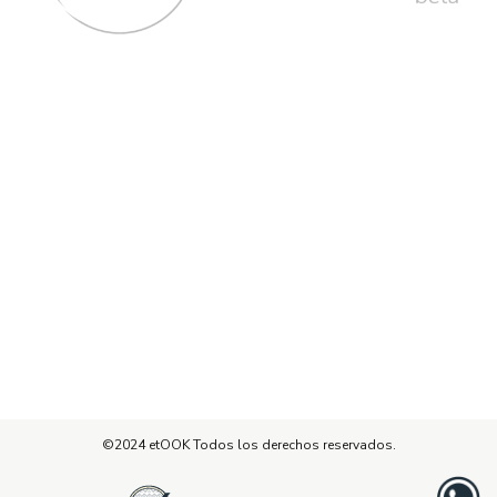
Máak
Nu’ukul
Bo’ol
Naaj
A’al
Olbil
Acerca de etOOK
Tus objetivos son individuales. Creemos que el
asesoramiento empresarial también debería serlo, por lo
que ayudamos a que su empresa prospere en este
entorno laboral.
©2024 etOOK Todos los derechos reservados.