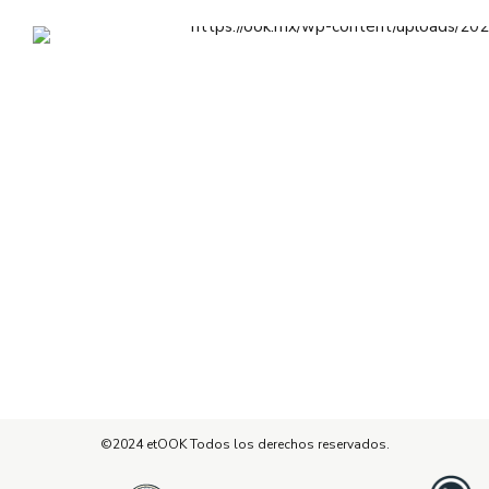
etook@iikno.com
Máak
Nu’ukul
Bo’ol
Naaj
A’al
Olbil
Acerca de etOOK
Tus objetivos son individuales. Creemos que el
asesoramiento empresarial también debería serlo, por lo
que ayudamos a que su empresa prospere en este
entorno laboral.
©2024 etOOK Todos los derechos reservados.